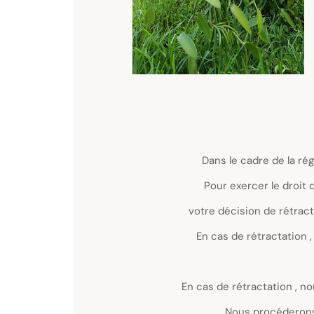
Droit de rétractation
 la vente à distance , vous disposez d'un droit légal de rétracta
commande
n , vous devez nous notifier par courrier postal( MADAVANILLE 9
MAROMME )
ésente vente au moyen d'une déclaration dénuée de toute ambigu
rétractation joint
avez déjà reçu le ou les articles , renvoyez le ou les articles da
ouverts
Le coût de renvoi en retour étant à votre charge
Effets de rétractation :
ourserons au plus tard après quatorze jours à compter du jour
de rétractation
nt en utilisant le même moyen de paiement que vous aurez uti