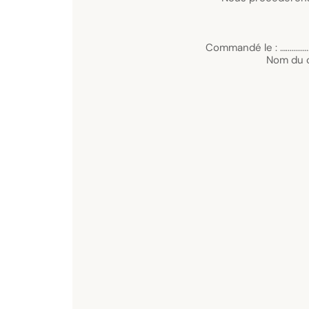
Modèle de formulaire de rétractation
ion de MADAVANILLE 93 Tour Anjou 6 Rue de la Clérette 7
ie par la présente ma rétractation de la commande de vos prod
e :..........................Valeur de la commande /.................Produits :....................
............................ Adresse du consommateur :..................................................
.............. Signature du consommateur : ….........................