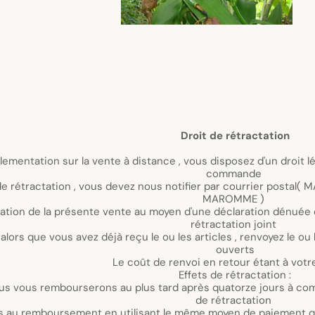
tion de 14 jours à compter du jour de la
3 Tour Anjou 6 Rue de la Clérette 76150
ité ou utiliser le modèle du formulaire de
ns leurs emballages d'origine , intacts non
 ou nous sommes informés de votre décision
lisé pour la transaction initiale