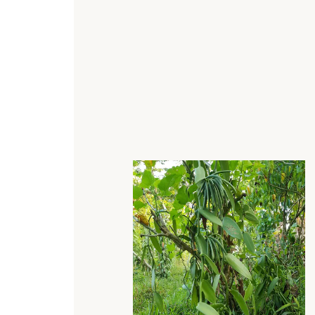
 "le grand club des satisfaits" de notre excellente
Vanille
de
t de nos autres
épices
commande de nos
épices
et
vanille
de
Madagascar
: nous écrir
 plus rapide sera de commander par la boutique en ligne.
isé Pay pal , chèque , carte bancaire ou virement
voi sont minimes et restent votre choix ainsi que le lieu de d