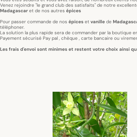
e, nous
épot