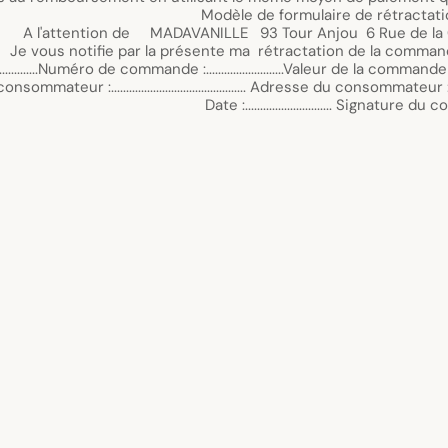
6150 MAROMME
uits désignés :
...........................................................
..........................................
........................