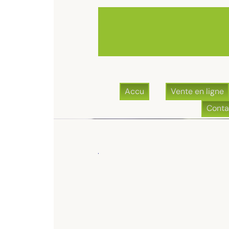
FORMULE DE VENTE
 & culture
Pratiques & évolutions
Appellation B
e commande
Formules de vente
Diaporama
ormule de vente
de nos
épices
et
vanille
de
Madagascar
ne vous a pas échappé
à de très bons prix des
épices
et une
vanille
de
Madagascar
d
its et vous avez raison, de nombreux clients nous font confian